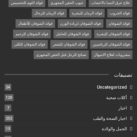
علاج عرق النسا بالاعشاب
عيوب الحقن المجهري
فوائد الثوم للتخسيس
فوائد الخروب
فوائد الرمان للبشرة
فوائد الرمان للرجال
فوائد الشوفان
فوائد الشوفان لزيادة الوزن
فوائد الشوفان للأطفال
فوائد الشوفان للبشرة
فوائد الشوفان للحامل
فوائد الشوفان للرجيم
فوائد الشوفان للرياضيين
فوائد الشوفان للشعر
فوائد الشوفان للكلى
مشروبات لعلاج الاسهال
نصائح للرجل قبل الحقن المجهري
تصنيفات
Uncategorized
24
أكلات صحية
120
اخبار
7
اخبار الصحة والطب
252
الحمل والولادة
13