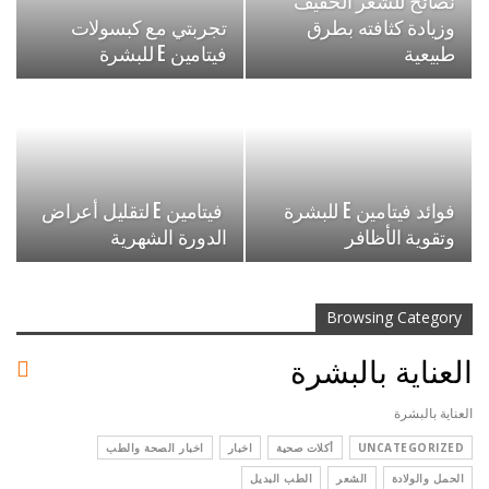
نصائح للشعر الخفيف
وزيادة كثافته بطرق
تجربتي مع كبسولات
طبيعية
فيتامين E للبشرة
فوائد فيتامين E للبشرة
فيتامين E لتقليل أعراض
وتقوية الأظافر
الدورة الشهرية
Browsing Category
العناية بالبشرة
العناية بالبشرة
UNCATEGORIZED
أكلات صحية
اخبار
اخبار الصحة والطب
الحمل والولادة
الشعر
الطب البديل