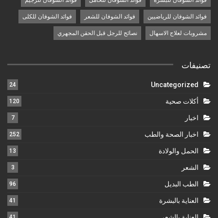
فوائد الشوفان للرياضيين
فوائد الشوفان للشعر
فوائد الشوفان للكلى
مشروبات لعلاج الاسهال
نصائح للرجل قبل الحقن المجهري
تصنيفات
Uncategorized
24
أكلات صحية
120
اخبار
7
اخبار الصحة والطب
252
الحمل والولادة
13
الشعر
3
الطب البديل
96
العناية بالبشرة
41
العناية بالشعر
41