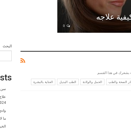
فية علاجه
0
البحث
ة بشعرك في هذا القسم
sts
ار الصحة والطب
الحمل والولادة
الطب البديل
العناية بالبشرة
سن ا
علاج
024
وادي
ما ل
الخي