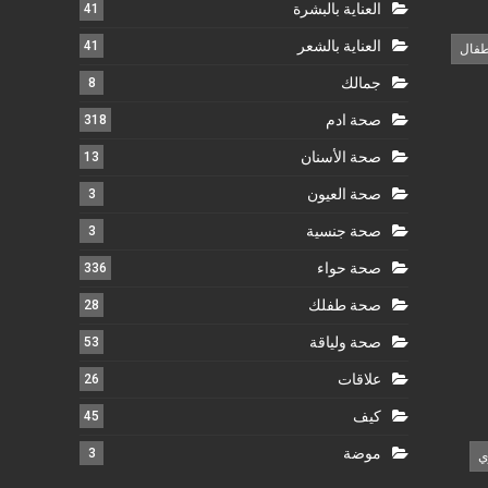
العناية بالبشرة
41
العناية بالشعر
41
طفال
جمالك
8
صحة ادم
318
صحة الأسنان
13
صحة العيون
3
صحة جنسية
3
صحة حواء
336
صحة طفلك
28
صحة ولياقة
53
علاقات
26
كيف
45
موضة
3
ي