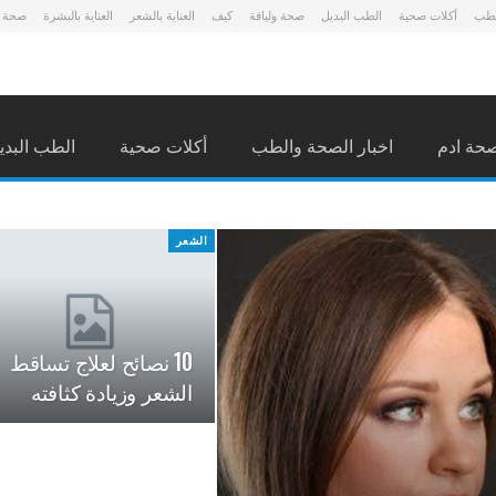
لطب
أكلات صحية
الطب البديل
صحة ولياقة
كيف
العناية بالشعر
العناية بالبشرة
صحة 
حة ادم
اخبار الصحة والطب
أكلات صحية
الطب البدي
الشعر
10 نصائح لعلاج تساقط
الشعر وزيادة كثافته