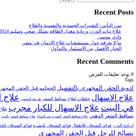
Recent Posts
سن اليأس: التغييرات الجسدية والنفسية والعلاج
علاج ثبات الوزن وزيادة معدل الطاقة بشكل صحي وسليم 2024
وادي موسى
ما لا تعرفه حول مستشفيات علاج الادمان فى مصر
الخيار الأفضل بين الاستثمار والتداول
Recent Comments
لا توجد تعليقات للعرض.
Tags
ادوية الحقن المجهرى بالتفصيل
الحجامه قبل الحقن المجهر
علاج ا
علاج الاسهال
خلطات لعلاج تساقط الشعر
طريقة التحضير
في البيت
علاج الاسهال للكبار مجرب
علاج
تساقط الشعر الدهني
علاج تساقط الشعر الشديد عند النساء
علاج تساقط الشعر بالثوم
ع
لزيادة الوزن
فوائد الشوفان للأطفال
فوائد الشوفان للبشرة
فوائد الشوفان للح
نصائح للرجل قبل الحقن المجهري