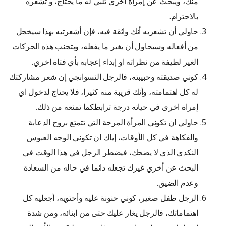
منك، ويبحث عن إمرأة أخرى تلبي له ما يحتاج، و تشعره
بالاحترام.
حاولي أن تشعريه أنك واثقة فيه، فإن أشعرتيه بهذا سيخجل
من أفعاله وسيحاول أن يغير ما يفعله، ويتجنب هذه الحركات
الغير لطيفة من نظراته او إبداء إعجابه بأي فتاة اخري.
كوني صديقته وحبيبته، فالرجل النسوانجي إن شعر مشاركتك
له كل اهتمامته، وأنك قريبة منه كثيرا، فلا يحتاج لدخول اي
إمراة اخرى في حياته درجة ترابطكما تمنعه من ذلك.
حاولي ان تكوني المرأة المرحة التي تتمتع بروح الدعابة
والفكاهة في كل الأوقات، إياك ان تكوني الوجه العبوس
النكدي الذي لا يضحك، فيضطر الرجل في هذا الوقت في
البحث عن أخري غيرك تجعله دائما في حاله من السعادة
وعدم الضيق.
الرجل طفل صغير، كوني حنونة عليه وأحتويه، أجعليه كل
اهتماماتك، فالرجل يغار عليك حتى من ابنائه، ومن شدة