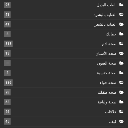
الطب البديل
96
العناية بالبشرة
41
العناية بالشعر
41
جمالك
8
صحة ادم
318
صحة الأسنان
13
صحة العيون
3
صحة جنسية
3
صحة حواء
336
صحة طفلك
28
صحة ولياقة
53
علاقات
26
كيف
45