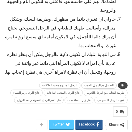
اهتمامك بهم علي حاسبه هو، فاعتني به لتكوني الأم والحبيبة
والزوجة.
حاولي ان تغيري دائما من مظهرك، وطريقة لبسك، وشكل
منزلك، وأساليب طهيك للطعام، في الرجل النسونجي يحتاج
أن يراك دائما الأجمل، كي لا يكون أمامه اي متسع لرؤيه امرة
غيرك او الاعجاب بها.
في النهاية عليك ان تكوني ذكية فالرجل يمكن أن ينظر نظره
عادية لأي امرأة، لا تكوني المرأة التي دائما غير واثقة في
زوجها، وتتخيل أن اي نظرة لامراة آخري هي نظرة إعجاب بها.
التعامل مع الرجل اللعوب
الرجل المتزوج متعدد العلاقات
طريقة التعامل مع الرجل اللعوب
علاج الرجل المتعدد العلاقات
علاج الرجل زير النساء
عيوب الرجل النسونجى
هل زير النساء يحب
هل يتغير الرجل النسونجي بعد الزواج
0
Twitter
Facebook
Share