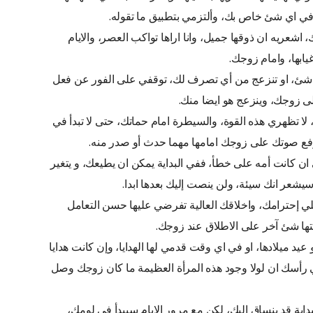
يها في اي شئ خاص بك، وألتزمي بتطبيق ما تقوله.
شعريه ان ذوقها جميل، وانا اراها تواكب العصر، والايام
يابها، وامام زوجك.
ئ، او تنزعج من أي تصرف لك، توقفي على الفور عن فعل
ى زوجك، وينزعج هو ايضا منك.
ا تظهري هذه القوة، والسيطرة امام حماتك، حتى لا تبدأ في
 رفع صوتك على زوجك امامها مهما حدث أو صدر منه.
ن كانت أمه على خطأ، ففي البداية يمكن ان يطيعك، و يتغير
شعر انك سيئة، ولن ينصت إليك بعدها ابدا.
علي إحترامك، واخلاقك العالية تفرضي عليها حسن التعامل
ا شئ آخر على الاطلاق عند زوجك.
عيد ميلادها، او في اي وقت قدمي لها الهدايا، وإن كانت هدايا
 رأسك ان لولا وجود هذه المرأة العظيمة ما كان زوجك وصل
بداية قد ينساق اليك، لكن مع مرور الايام سيبدأ في لومك،