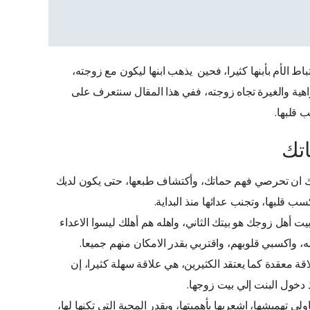
ط الأم بأبنها كثيرا، فحين يذهب ابنها ليكون مع زوجته،
ية والغيرة تجاه زوجته، ففي هذا المقال سنتعرف على
 قلبها.
تك
ليك ان تحرصي فهم حماتك، وأكتشاف طبعها، حتى يكون لديك
ب قلبها، وتجنب عدائها منذ البداية.
ت أهل زوجك هو بيتك الثاني، واهله هم أهلك ليسوا الاعداء
، واكسبي قلوبهم، واقتربي بقدر الامكان منهم جميعا.
قة معقدة كما يعتقد الكثيرين، هي علاقة سهلة كثيرا، إن
ذ دخول البنت إلي بيت زوجها.
 تهميشها، اشعريها بأهميتها، وبقدر المحبة التي تكنها لها،