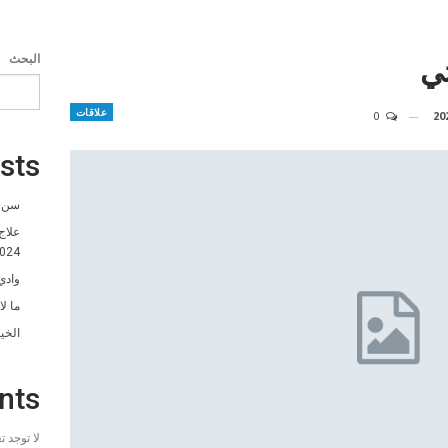
ي
البحث
علاقات
0
sts
سن ا
علاج
024
وادي
ما ل
الخي
nts
لا توجد 