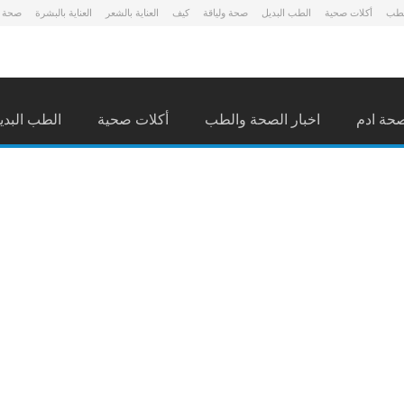
لطب
أكلات صحية
الطب البديل
صحة ولياقة
كيف
العناية بالشعر
العناية بالبشرة
صحة 
حة ادم
اخبار الصحة والطب
أكلات صحية
الطب البدي