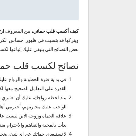
كيف أكسب قلب حماتي،
من المعروف ارتبا
ويتركها قد يتسبب في ظهور احساس الكراه
بعض النصائح التي ينبغي عليك إتباعها لكسب
نصائح لكسب قلب حما
في بداية فترة الخطوبة والزواج ع
القدرة على التعامل الصحيح معها لكس
منذ لحظه زواجك، عليك أن تعتبري بي
الواجب عليك محاربتهم، أحترمي أهله
علاقة الحماة وزوجة الابن ليست علا
بدأت بالمحبة والتفاهم والاحترام من
لا تستبعدي حماتك عن اي شئ، وتحاولي