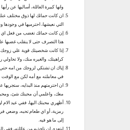
وانها كبيرة العائلة، أساليها عن رأ
ان كانت حماتك لها ذوق مختلف عنك، ا
التي نعيشها، احترميها في وجودها وغ
إن كانت حماتك تغضب من فعل اي ش
هذا التصرف حتى لا ينقلب غضبها عل
إذا كانت شخصيتك قوية علي زوجك، ل
كراهيتك، والغيره منك، ولا تحاولي
إياك ان تشتكي لزوجك من امه حتي ا
في معاملته مع أمه لكن مع الوقت سي
ان احترمتهم منذ البدايه، ستجريها 
معك، واعلمي أن محبتك شئ، ومحبته
أظهري محبتك اليها، ففي عيد الام او 
رمزية، أو اي طعام تحبه، وضعي في
إلى ما هو فيه.
إبتعدي ان تاخذيه من عائلته، ففي ال