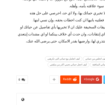
ء علاقته بأمه، وأهله.
تخبري حماتك بها، ولا اي حد، احرصي على حل هذه
تيه بانيها ان كنت اخطات بحقه، وإن نسي ابنها.
عليقات السخيفة عليك ان لا تخبريها بأي تفاصيل عن حياتك او
ي إنتقادات، وان حدث أي خلاف بينكما او اي مشدات إبتعدي
تذري لها، وارضيها بقدر الامكان، حتى يرضى الله عنك،
ف اتخلص من حماتي
كيف اتعامل مع حماتى التى تكرهنى
اتي المنافقة
كيف اجعل حماتي تحبني اكثر من سلفتي
ReddIt
Google+
0