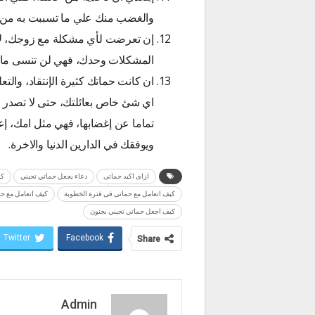
والغضب منك علي ما تسببت به من سو
إن تعرضت لأي مشكلة مع زوجك، لا 
المشكلات وحدك، فهي لن تنسى ما فعل
ان كانت حماتك كثيرة الإنتقاد، والت
اي شئ خاص بعائلتك، حتى لا تصدر ا
تماما عن إغضابها، فهي مثل امك، إع
ويوفقك في الدارين الدنيا والاخرة.
ازاى اكيد حماتى
دعاء يجعل حماتي تحبني
كي
كيف اتعامل مع حماتى فى فترة الخطوبة
كيف اتعامل مع حم
كيف اجعل حماتي تحبني بجنون
Twitter
Facebook
Share
Admin