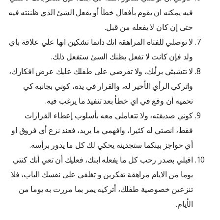
فيه يمكنه ان يقوم بأفعال خطأ أو يفعل الشئ الذي ظننته فيه
حتى إن كان لا يفعله من قبل.
لا توصلي للفتاة المراهقة انك دائما تشكين انها علي علاقة باي
ولد فإن كانت لا تفعل بظنك السئ ستفعل ذلك.
لا تتشبثي برأيك، ولا تفرضي على طفلك عليك عرض افكارك،
واتركي الرأي الأخير له، والقرار في يده، كوني بجانبه كي
تحميه أن وقع في اي خطأ بعد تنفيذ ما يرغب فيه.
كوني صديقته، ولا تتعاملي معه بأسلوب إعطاء القرارات
فقط، انصتي له كثيرا، وافهمي ما يريد، فعند نزع أي فروق او
أي حواجز بينكما ستجدينه يحكي لك كل ما يدور برأسه.
اقبلي بصدر رحب كل ما يفعله ابنك، فعليك أن تعي أنك كنتي
يوما من الايام مراهقة تفكرين و تغلقي على نفسك الباب، فلا
تنزعين خصوصية طفلك، أتركيه يمر بما مررت به يوما من
الأيام.