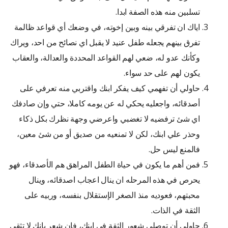
تسلبين منه هذه الصفة ابدا.
اياك ان تفرقي بينه وبين إخوته، في وضعك أي قواعد ظالمة
تفرق بينهم يجعله طفل عنيد لا يقبل اي نصائح من احد، ويراك
وكأنك عدو له، ضعي لهم القواعد المحددة والعدالة، والعقاب
يكون لهم على حد سواء.
حاولي أن تفهمي كيف يفكر ابنك واقتربي منه تعرفي على
أصدقائه، واجعليه يحكي له عن يومه كاملا، حتي وإن صادفك
اي شئ ترفضيه لا تغضبي واعرضي وجهة نظرك بكل ذكاء
وحذر علي ابنك، لكن لا تمنعيه من صديق أو من شئ معين،
فالمنع ليس حل.
فمن أهم ما يكون في حياة الطفل المراهق هم الأصدقاء، فهو
يحرص في هذه المرحله ان ينال اعجاب اصدقائه، وينال
محبتهم، فعوديه منذ الصغر الإستقلال بنفسه، وربيه على
الثقة في الذات.
حاولي أن توصلي شعور الثقة في ابنك، فإن شعر بانك لا تثقي