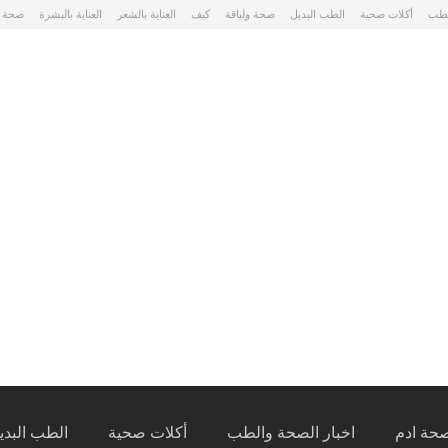
لطب
أكلات صحية
الطب البديل
صحة ولياقة
كيف
العناية بالشعر
العناية بالبشرة
صحة 
حة ادم
اخبار الصحة والطب
أكلات صحية
الطب البدي