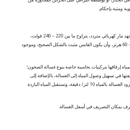
ية ومثبة بإحكام.
توصيل الطاقة: حيث يتم توصيل الغسالة بجهد تيار كهربائي متردد، يتراوح ما بين 220 – 240 فولت،
ويتراوح عند المقبس الكهربائي ما بين 50 – 60 هرتز، وأن يكون القابس مثبت بالشكل الصحيح، وموجود
مياه إرفاقها بتركيبات نحاسية خاصة بنوع غسالة الصحون؛
درجة؛ تتلخص وظيفتها في تسهيل وصول المياه إلى الغسالة، بالإضافة إلى
وجود أنبوب فولاذي، ويجب أن يبلغ معدل تزود الغسالة بالمياه 10 لتر/ دقيقة، وتستقبل المياه الباردة
رف بمكان التصريف في أسفل الغسالة.