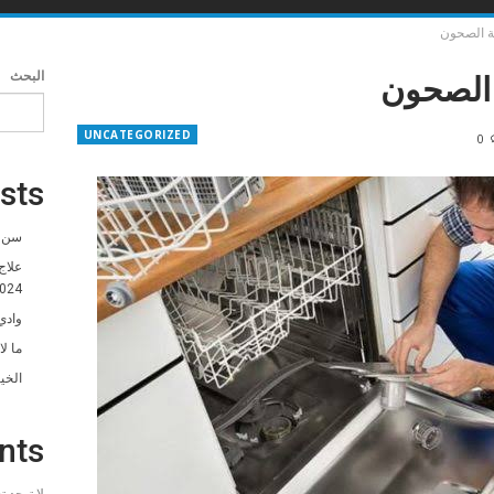
 الصحون
الصحون
البحث
UNCATEGORIZED
0
sts
سن ا
علاج
024
وادي
ما ل
الخي
nts