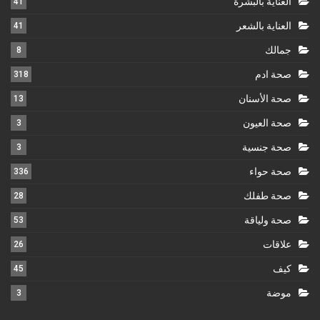
العناية بالبشرة
41
العناية بالشعر
41
جمالك
8
صحة ادم
318
صحة الأسنان
13
صحة العيون
3
صحة جنسية
3
صحة حواء
336
صحة طفلك
28
صحة ولياقة
53
علاقات
26
كيف
45
موضة
3