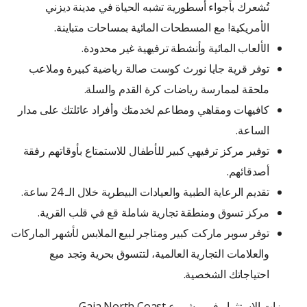
تُشعرك بأجواء أسطورية تشبه الحياة في مدينة ديزني
الأمريكية! مع المسطحات المائية بمساحات متباينة.
الألعاب المائية وأنشطة ترفيهية غير محدودة.
توفر قرية جايا نورث كوست صالة رياضية كبيرة وملاعب
ملحقة لممارسة رياضات كرة القدم والسلة.
كافيهات ومقاهي ومطاعم لخدمتك وأفراد عائلتك على مدار
الساعة.
توفير مركز ترفيهي كبير للأطفال للاستمتاع بأوقاتهم رفقة
أصدقائهم.
تقديم الرعاية الطبية والعيادات البيطرية خلال الـ 24 ساعة.
مركز تسوق ومنطقة تجارية شاملة قع في قلب القرية.
توفر سوبر ماركت كبير ومتاجر لبيع الملابس لأشهر الماركات
والعلامات التجارية العالمية، لتتسوق بحرية وتجد ميع
احتياجاتك الشخصية.
مميزات الاستثمار في مشروع Gaia North Coast