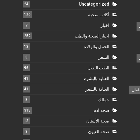
Uncategorized
24
أكلات صحية
120
اخبار
7
اخبار الصحة والطب
252
الحمل والولادة
13
الشعر
3
الطب البديل
96
العناية بالبشرة
41
العناية بالشعر
41
طفال
جمالك
8
صحة ادم
318
صحة الأسنان
13
صحة العيون
3