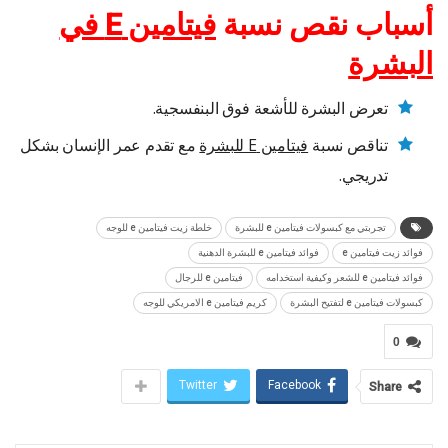
أسباب نقص نسبة
فيتامين
E
في
البشرة
تعرض البشرة للأشعة فوق البنفسجية.
تناقص نسبة
فيتامين
E
للبشرة
مع تقدم عمر الإنسان بشكل
تدريجي.
تجربتي مع كبسولات فيتامين e للبشرة
خلطة زيت فيتامين e للوجه
فوائد زيت فيتامين e
فوائد فيتامين e للبشرة الدهنية
فوائد فيتامين e للشعر وكيفية استخدامه
فيتامين e للرجال
كبسولات فيتامين e لتفتيح البشرة
كريم فيتامين e الامريكي للوجه
0
Twitter
Facebook
Share