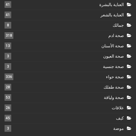
العناية بالبشرة
41
العناية بالشعر
41
جمالك
8
صحة ادم
318
صحة الأسنان
13
صحة العيون
3
صحة جنسية
3
صحة حواء
336
صحة طفلك
28
صحة ولياقة
53
علاقات
26
كيف
45
موضة
3