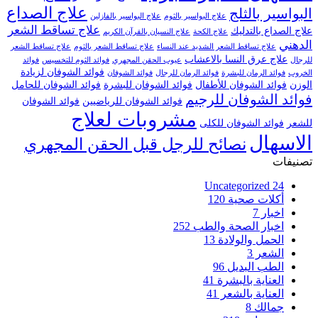
علاج الصداع
البواسير بالثلج
علاج البواسير بالثوم
علاج البواسير بالفازلين
علاج تساقط الشعر
علاج الصداع بالتدليك
علاج الكحة
علاج النسيان بالقرآن الكريم
الدهني
علاج تساقط الشعر الشديد عند النساء
علاج تساقط الشعر بالثوم
علاج تساقط الشعر
علاج عرق النسا بالاعشاب
للرجال
عيوب الحقن المجهري
فوائد الثوم للتخسيس
فوائد
فوائد الشوفان لزيادة
الخروب
فوائد الرمان للبشرة
فوائد الرمان للرجال
فوائد الشوفان
الوزن
فوائد الشوفان للأطفال
فوائد الشوفان للبشرة
فوائد الشوفان للحامل
فوائد الشوفان للرجيم
فوائد الشوفان للرياضيين
فوائد الشوفان
مشروبات لعلاج
للشعر
فوائد الشوفان للكلى
الاسهال
نصائح للرجل قبل الحقن المجهري
تصنيفات
Uncategorized
24
أكلات صحية
120
اخبار
7
اخبار الصحة والطب
252
الحمل والولادة
13
الشعر
3
الطب البديل
96
العناية بالبشرة
41
العناية بالشعر
41
جمالك
8