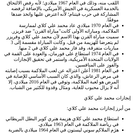
اللقب منه، وذلك في العام 1967 ميلادي؛ لأنه رفض الالتحاق
بالخدمة العسكرية في الجيش الأمريكي، بالإضافة لرفضه
المشاركة في حرب فيتنام؛ لأنه اعترض عليها واتخذ ضدها
موقفًا.
في العام 1970 ميلادي عاد محمد علي كلاي لممارسة
الملاكمة، ومباراته الأولى كانت”مباراة القرن” ضد فريزر.
سميت مباراة القرن بهذا الاسم لأن محمد علي كلاي وفريزر
لم يتعرضا للهزيمة من قبل، وكانت المباراة مقسمة إلى 3
مباريات متفرقة، وقد فاز محمد علي كلاي في 2 منها.
في العام 1974 استطاع على فورمان، والعودة على القمة في
الولايات المتحدة الأمريكية، واستمر في تحقيق الإنجازات
والفوز على المنافسين.
في العام 1981 أعلن اعتزاله عن لعب الملاكمة بسبب إصابته
في مرض الرعاش، والذي كان السبب الأساسي للإصابة في
المرض هو لعبة الملاكمة، وتوفي في العام 2016 ميلادي، إلا
أنه لا يزال محبوب للغاية، ومثال وقدوة للكثير من الشباب.
إنجازات محمد علي كلاي
من أبرز إنجازات محمد علي كلاي:
استطاع محمد علي كلاي هزيمة هنري كوبر البطل البريطاني
في رياضة الملاكمة في العام 1963 ميلادي.
هزَم الملاكم سوني ليستون في العام 1964 ميلادي بالضربة