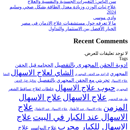
سن اليأس: التغييرات الجسدية والنفسية والعلاج
علاج ثبات الوزن وزيادة معدل الطاقة بشكل صحي وسليم
2024
وادي موسى
ما لا تعرفه حول مستشفيات علاج الادمان فى مصر
الخيار الأفضل بين الاستثمار والتداول
Recent Comments
لا توجد تعليقات للعرض.
Tags
ادوية الحقن المجهرى بالتفصيل
الحجامه قبل الحقن
الشاي لعلاج الاسهال
المجهري
الراحة بعد الحقن المجهري
النشا
تجربتي مع الحقن المجهري بالتفصيل
علاج الاسهال
تحاليل قبل الحقن
حبوب علاج الاسهال
خلطات لعلاج تساقط الشعر
المجهري
علاج الاسهال
علاج الاسهال
طريقة التحضير
علاج
المزمن
علاج الاسهال عند الأطفال
علاج الاسهال عند الاطفال
الاسهال عند الكبار في البيت
علاج
الاسهال للكبار مجرب
علاج
علاج البواسير