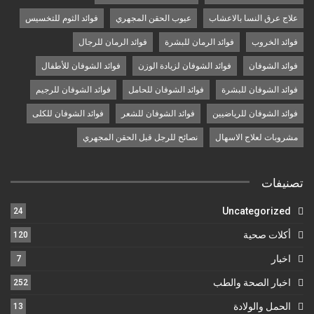
علاج عرق النسا بالاعشاب
عيوب الحقن المجهري
فوائد الثوم للتخسيس
فوائد الخروب
فوائد الرمان للبشرة
فوائد الرمان للرجال
فوائد الشوفان
فوائد الشوفان لزيادة الوزن
فوائد الشوفان للأطفال
فوائد الشوفان للبشرة
فوائد الشوفان للحامل
فوائد الشوفان للرجيم
فوائد الشوفان للرياضيين
فوائد الشوفان للشعر
فوائد الشوفان للكلى
مشروبات لعلاج الاسهال
نصائح للرجل قبل الحقن المجهري
تصنيفات
Uncategorized
24
أكلات صحية
120
اخبار
7
اخبار الصحة والطب
252
الحمل والولادة
13