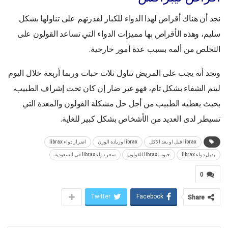
نجد أن هناك أقراص لهذا الدواء للكبار لقدرتهم على تناولها بشكل
سليم، وهذه الأقراص بها مميزات الدواء التي تساعد القولون على
التخلص من ألمه بسبب عدة أمور خارجية.
ونجد أنه يجب على المريض تناول ثلاث حبات وربما أربعة خلال اليوم
ليتم الشفاء بشكل تام، فهو غير ضار إن كان تحت إشراف الطبيب،
بحيث يعطيه الطبيب من أجل حل مشكلة القولون والمعدة التي
تسيطر لدى العديد من الأشخاص بشكل كبير للغاية.
librax قبل او بعد الاكل
librax وزيادة الوزن
اضرار دواء librax
بديل دواء librax
حبوب librax للقولون
سعر دواء librax في السعودية
0
Twitter
Facebook
Share