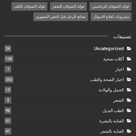
فوائد الشوفان للرياضيين
فوائد الشوفان للشعر
فوائد الشوفان للكلى
مشروبات لعلاج الاسهال
نصائح للرجل قبل الحقن المجهري
تصنيفات
Uncategorized
24
أكلات صحية
120
اخبار
7
اخبار الصحة والطب
252
الحمل والولادة
13
الشعر
3
الطب البديل
96
العناية بالبشرة
41
العناية بالشعر
41