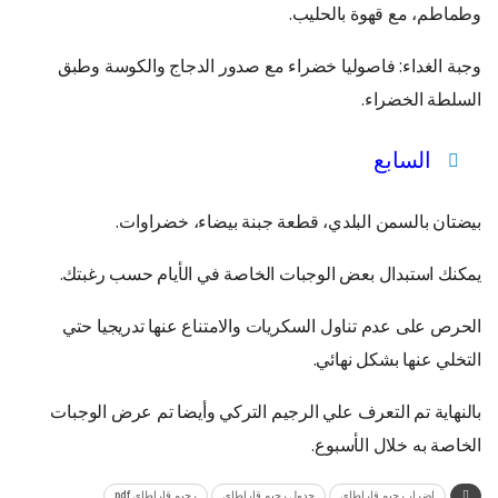
وطماطم، مع قهوة بالحليب.
وجبة الغداء: فاصوليا خضراء مع صدور الدجاج والكوسة وطبق
السلطة الخضراء.
السابع
بيضتان بالسمن البلدي، قطعة جبنة بيضاء، خضراوات.
يمكنك استبدال بعض الوجبات الخاصة في الأيام حسب رغبتك.
الحرص على عدم تناول السكريات والامتناع عنها تدريجيا حتي
التخلي عنها بشكل نهائي.
بالنهاية تم التعرف علي الرجيم التركي وأيضا تم عرض الوجبات
الخاصة به خلال الأسبوع.
اضرار رجيم قاراطاي
جدول رجيم قاراطاي
رجيم قاراطاي pdf