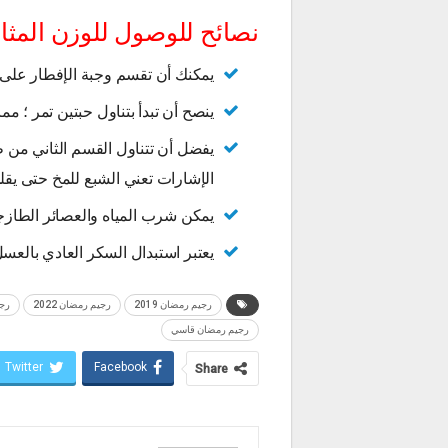
نصائح للوصول للوزن المث
يمكنك أن تقسم وجبة الإفطار على م
ينصح أن تبدأ بتناول حبتين تمر ؛ مم
يفضل أن تتناول القسم الثاني من 
الإشارات تعني الشبع للمخ حتى يقل
يمكن شرب المياه والعصائر الطازجة
يعتبر استبدال السكر العادي بالع
رجيم رمضان 2019
رجيم رمضان 2022
رجيم
رجيم رمضان قاسي
Twitter
Facebook
Share