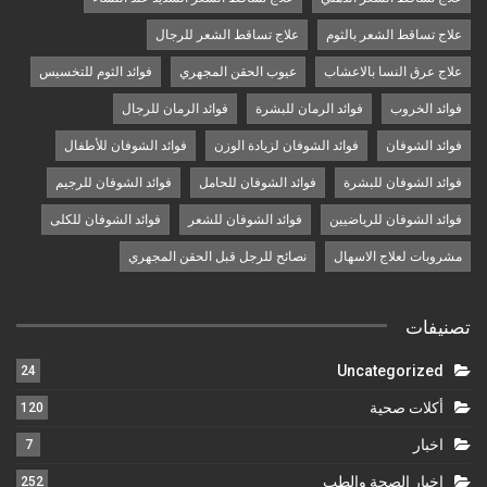
علاج تساقط الشعر بالثوم
علاج تساقط الشعر للرجال
علاج عرق النسا بالاعشاب
عيوب الحقن المجهري
فوائد الثوم للتخسيس
فوائد الخروب
فوائد الرمان للبشرة
فوائد الرمان للرجال
فوائد الشوفان
فوائد الشوفان لزيادة الوزن
فوائد الشوفان للأطفال
فوائد الشوفان للبشرة
فوائد الشوفان للحامل
فوائد الشوفان للرجيم
فوائد الشوفان للرياضيين
فوائد الشوفان للشعر
فوائد الشوفان للكلى
مشروبات لعلاج الاسهال
نصائح للرجل قبل الحقن المجهري
تصنيفات
Uncategorized
24
أكلات صحية
120
اخبار
7
اخبار الصحة والطب
252