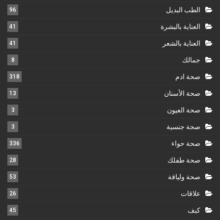
الطب البديل
96
العناية بالبشرة
41
العناية بالشعر
41
جمالك
8
صحة ادم
318
صحة الأسنان
13
صحة العيون
3
صحة جنسية
3
صحة حواء
336
صحة طفلك
28
صحة ولياقة
53
علاقات
26
كيف
45