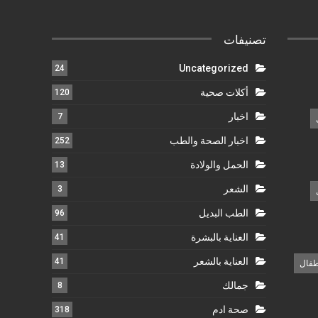
تصنيفات
Uncategorized
24
أكلات صحية
120
اخبار
7
اخبار الصحة والطب
252
الحمل والولادة
13
الشعر
3
الطب البديل
96
العناية بالبشرة
41
العناية بالشعر
41
طفال
جمالك
8
صحة ادم
318