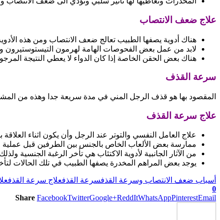
المخدرات وتعاطيها لها تأثير سلبي وتؤدي الى ضعف الانتصاب وع
علاج ضعف الانتصاب
هناك أدوية يصفها الطبيب تعالج ضعف الانتصاب ومن هذه الأدوية 
لابد من عمل بعض الفحوصات الهامة لهرمون التيستوستيرون وهو
هناك بعض الحقن الخاصة إذا كان الدواء لا يعطي النتيجة المرج
سرعة القذف
المقصود بها هو قذف الرجل المني في مدة سريعة جدا وهذه من المشاكل
علاج سرعة القذف
علاج العامل النفسي والتوتر عند الرجل وأن يكون اثناء العلاق
ممارسة بعض الألعاب الخاص بالجنس بين الطرفين قبل عملية ا
من الآثار الجانبية لأدوية الاكتئاب هي تأخر الرغبة الجنسية ول
يوجد بعض المراهم المخدرة يصفها الطبيب في تلك الحالات لتأخ
أسباب ضعف الانتصاب وسرعة القذف
سرعة القذف
علاج سرعة القذف
علا
0
Share
Facebook
Twitter
Google+
ReddIt
WhatsApp
Pinterest
Email