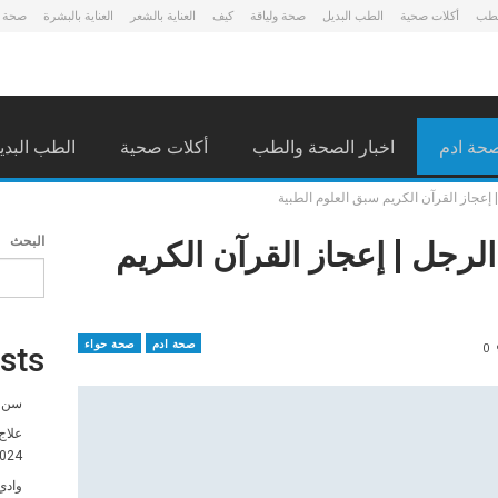
لطب
أكلات صحية
الطب البديل
صحة ولياقة
كيف
العناية بالشعر
العناية بالبشرة
صحة 
حة ادم
اخبار الصحة والطب
أكلات صحية
الطب البدي
إعجاز القرآن الكريم سبق العلوم الطبية
لرجل | إعجاز القرآن الكريم
البحث
صحة ادم
صحة حواء
0
sts
سن ا
علاج
024
وادي