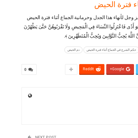
ء فترة الحيض
جل لأنهاء هذا الجدل وحرمانية الجماع أثناء فترة الحيض
ذًى فَاعْتَزِلُوا النِّسَاءَ فِي الْمَحِيضِ وَلَا تَقْرَبُوهُنَّ حَتَّىٰ يَطْهُرْنَ
َ اللَّهَ يُحِبُّ التَّوَّابِينَ وَيُحِبُّ الْمُتَطَهِّرِينَ ﴾.
حكم الشرع في الجماع أثناء فترة الحيض
دم الحيض
ReddIt
Google+
0
NEXT POST