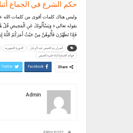
حكم الشرع في الجماع أثنا
وليس هناك كلمات أقوى من كلمات الله عز و
بقوله تعالي ﴿ وَيَسْأَلُونَكَ عَنِ الْمَحِيضِ قُلْ هُوَ أَ
فَإِذَا تَطَهَّرْنَ فَأْتُوهُنَّ مِنْ حَيْثُ أَمَرَكُمُ اللَّهُ إِنّ
أضرار دم الحيض عند الرجل
الدورة الشهرية
فوائد الجماع أثناء فترة الحيض
Twitter
Facebook
Share
Admin
PREV POST