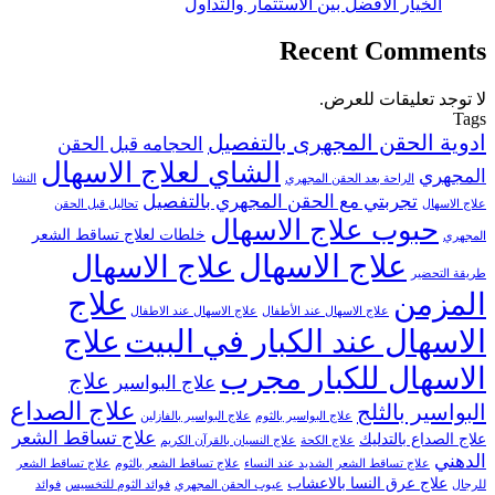
الخيار الأفضل بين الاستثمار والتداول
Recent Comments
لا توجد تعليقات للعرض.
Tags
ادوية الحقن المجهرى بالتفصيل
الحجامه قبل الحقن
الشاي لعلاج الاسهال
المجهري
الراحة بعد الحقن المجهري
النشا
تجربتي مع الحقن المجهري بالتفصيل
علاج الاسهال
تحاليل قبل الحقن
حبوب علاج الاسهال
خلطات لعلاج تساقط الشعر
المجهري
علاج الاسهال
علاج الاسهال
طريقة التحضير
علاج
المزمن
علاج الاسهال عند الأطفال
علاج الاسهال عند الاطفال
الاسهال عند الكبار في البيت
علاج
الاسهال للكبار مجرب
علاج
علاج البواسير
علاج الصداع
البواسير بالثلج
علاج البواسير بالثوم
علاج البواسير بالفازلين
علاج تساقط الشعر
علاج الصداع بالتدليك
علاج الكحة
علاج النسيان بالقرآن الكريم
الدهني
علاج تساقط الشعر الشديد عند النساء
علاج تساقط الشعر بالثوم
علاج تساقط الشعر
علاج عرق النسا بالاعشاب
للرجال
عيوب الحقن المجهري
فوائد الثوم للتخسيس
فوائد