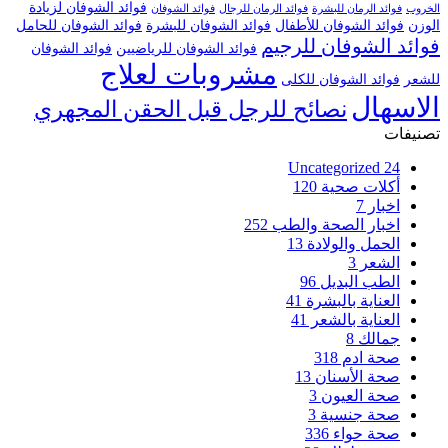
فوائد الشوفان لزيادة
الخروب
فوائد الرمان للبشرة
فوائد الرمان للرجال
فوائد الشوفان
الوزن
فوائد الشوفان للأطفال
فوائد الشوفان للبشرة
فوائد الشوفان للحامل
فوائد الشوفان للرجيم
فوائد الشوفان للرياضيين
فوائد الشوفان
مشروبات لعلاج
للشعر
فوائد الشوفان للكلى
الاسهال
نصائح للرجل قبل الحقن المجهري
تصنيفات
Uncategorized
24
أكلات صحية
120
اخبار
7
اخبار الصحة والطب
252
الحمل والولادة
13
الشعر
3
الطب البديل
96
العناية بالبشرة
41
العناية بالشعر
41
جمالك
8
صحة ادم
318
صحة الأسنان
13
صحة العيون
3
صحة جنسية
3
صحة حواء
336