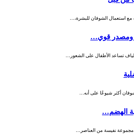
ة مع استعمال الشوفان للبشرة،…
م ومصدر قوي…
لياف تساعد الأطفال على الشعور…
لية
شوفان أكثر شيوعًا على أنه…
ية الهضم…
ي مجموعة نفيسة من العناصر…