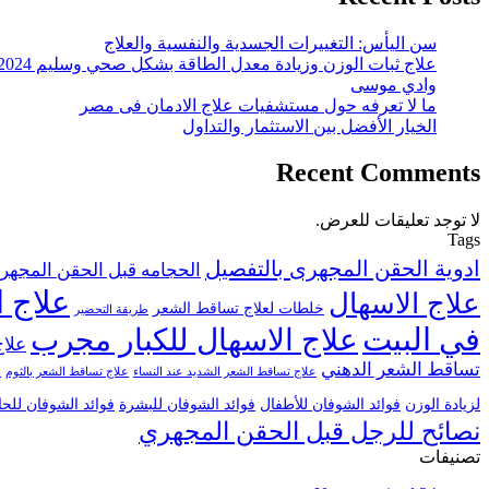
سن اليأس: التغييرات الجسدية والنفسية والعلاج
علاج ثبات الوزن وزيادة معدل الطاقة بشكل صحي وسليم 2024
وادي موسى
ما لا تعرفه حول مستشفيات علاج الادمان فى مصر
الخيار الأفضل بين الاستثمار والتداول
Recent Comments
لا توجد تعليقات للعرض.
Tags
ادوية الحقن المجهرى بالتفصيل
الحجامه قبل الحقن المجهر
علاج ا
علاج الاسهال
خلطات لعلاج تساقط الشعر
طريقة التحضير
في البيت
علاج الاسهال للكبار مجرب
علاج
تساقط الشعر الدهني
علاج تساقط الشعر الشديد عند النساء
علاج تساقط الشعر بالثوم
ع
لزيادة الوزن
فوائد الشوفان للأطفال
فوائد الشوفان للبشرة
فوائد الشوفان للح
نصائح للرجل قبل الحقن المجهري
تصنيفات