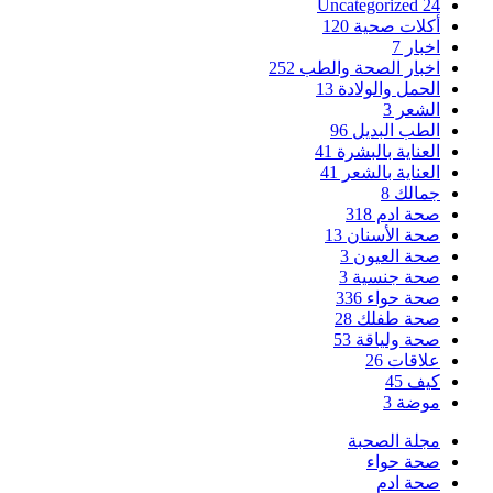
Uncategorized
24
أكلات صحية
120
اخبار
7
اخبار الصحة والطب
252
الحمل والولادة
13
الشعر
3
الطب البديل
96
العناية بالبشرة
41
العناية بالشعر
41
جمالك
8
صحة ادم
318
صحة الأسنان
13
صحة العيون
3
صحة جنسية
3
صحة حواء
336
صحة طفلك
28
صحة ولياقة
53
علاقات
26
كيف
45
موضة
3
مجلة الصحبة
صحة حواء
صحة ادم