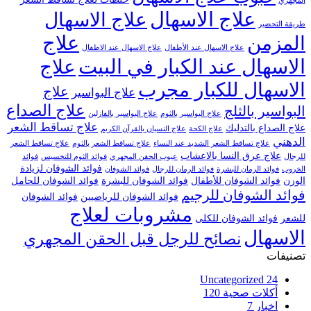
المجهري
علاج الاسهال
علاج الاسهال
طريقة التحضير
علاج
المزمن
علاج الاسهال عند الأطفال
علاج الاسهال عند الاطفال
الاسهال عند الكبار في البيت
علاج
الاسهال للكبار مجرب
علاج
علاج البواسير
علاج الصداع
البواسير بالثلج
علاج البواسير بالثوم
علاج البواسير بالفازلين
علاج تساقط الشعر
علاج الصداع بالتدليك
علاج الكحة
علاج النسيان بالقرآن الكريم
الدهني
علاج تساقط الشعر الشديد عند النساء
علاج تساقط الشعر بالثوم
علاج تساقط الشعر
علاج عرق النسا بالاعشاب
للرجال
عيوب الحقن المجهري
فوائد الثوم للتخسيس
فوائد
فوائد الشوفان لزيادة
الخروب
فوائد الرمان للبشرة
فوائد الرمان للرجال
فوائد الشوفان
الوزن
فوائد الشوفان للأطفال
فوائد الشوفان للبشرة
فوائد الشوفان للحامل
فوائد الشوفان للرجيم
فوائد الشوفان للرياضيين
فوائد الشوفان
مشروبات لعلاج
للشعر
فوائد الشوفان للكلى
الاسهال
نصائح للرجل قبل الحقن المجهري
تصنيفات
Uncategorized
24
أكلات صحية
120
اخبار
7