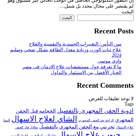
إن التطور التكنولوجي الحاصل في الوقت الحالي غير مسبوق وهو
لم يقتصر على مجال محدد بل شمل…
البحث
البحث
Recent Posts
سن اليأس: التغييرات الجسدية والنفسية والعلاج
علاج ثبات الوزن وزيادة معدل الطاقة بشكل صحي وسليم
2024
وادي موسى
ما لا تعرفه حول مستشفيات علاج الادمان فى مصر
الخيار الأفضل بين الاستثمار والتداول
Recent Comments
لا توجد تعليقات للعرض.
Tags
ادوية الحقن المجهرى بالتفصيل
الحجامه قبل الحقن
الشاي لعلاج الاسهال
المجهري
الراحة بعد الحقن المجهري
النشا
تجربتي مع الحقن المجهري بالتفصيل
علاج الاسهال
تحاليل قبل الحقن
حبوب علاج الاسهال
خلطات لعلاج تساقط الشعر