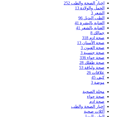
اخبار الصحة والطب
252
الحمل والولادة
13
الشعر
3
الطب البديل
96
العناية بالبشرة
41
العناية بالشعر
41
جمالك
8
صحة ادم
318
صحة الأسنان
13
صحة العيون
3
صحة جنسية
3
صحة حواء
336
صحة طفلك
28
صحة ولياقة
53
علاقات
26
كيف
45
موضة
3
مجلة الصحبة
صحة حواء
صحة ادم
اخبار الصحة والطب
أكلات صحية
الطب البديل