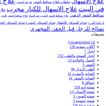
علاج ا
علاج الاسهال
خلطات لعلاج تساقط الشعر
طريقة التحضير
في البيت
علاج الاسهال للكبار مجرب
علاج
تساقط الشعر الدهني
علاج تساقط الشعر الشديد عند النساء
علاج تساقط الشعر بالثوم
ع
لزيادة الوزن
فوائد الشوفان للأطفال
فوائد الشوفان للبشرة
فوائد الشوفان للح
نصائح للرجل قبل الحقن المجهري
تصنيفات
Uncategorized
24
أكلات صحية
120
اخبار
7
اخبار الصحة والطب
252
الحمل والولادة
13
الشعر
3
الطب البديل
96
العناية بالبشرة
41
العناية بالشعر
41
جمالك
8
صحة ادم
318
صحة الأسنان
13
صحة العيون
3
صحة جنسية
3
صحة حواء
336