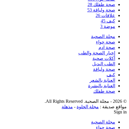
صحة طفلك
28
صحة ولياقة
53
علاقات
26
كيف
45
موضة
3
مجلة الصحبة
صحة حواء
صحة ادم
اخبار الصحة والطب
أكلات صحية
الطب البديل
صحة ولياقة
كيف
العناية بالشعر
العناية بالبشرة
صحة طفلك
© 2026 - مجلة الصحبة. All Rights Reserved.
مواقع صديقة :
مجلة الحلوة
-
مذهلة
Sign in
مجلة الصحبة
صحة حواء