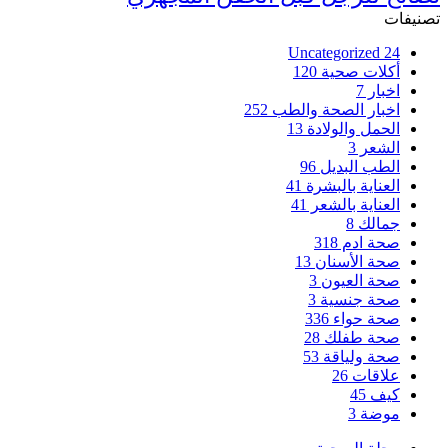
تصنيفات
Uncategorized
24
أكلات صحية
120
اخبار
7
اخبار الصحة والطب
252
الحمل والولادة
13
الشعر
3
الطب البديل
96
العناية بالبشرة
41
العناية بالشعر
41
جمالك
8
صحة ادم
318
صحة الأسنان
13
صحة العيون
3
صحة جنسية
3
صحة حواء
336
صحة طفلك
28
صحة ولياقة
53
علاقات
26
كيف
45
موضة
3