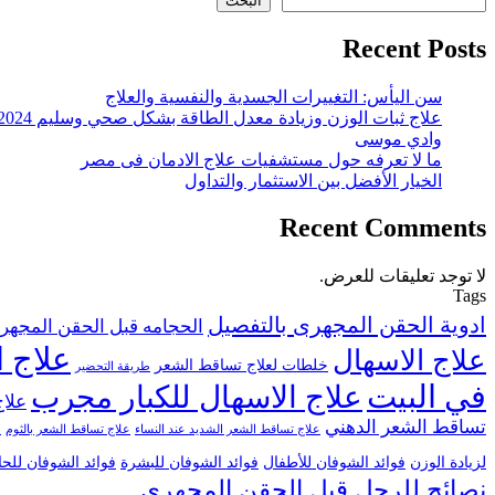
البحث
Recent Posts
سن اليأس: التغييرات الجسدية والنفسية والعلاج
علاج ثبات الوزن وزيادة معدل الطاقة بشكل صحي وسليم 2024
وادي موسى
ما لا تعرفه حول مستشفيات علاج الادمان فى مصر
الخيار الأفضل بين الاستثمار والتداول
Recent Comments
لا توجد تعليقات للعرض.
Tags
ادوية الحقن المجهرى بالتفصيل
الحجامه قبل الحقن المجهر
علاج ا
علاج الاسهال
خلطات لعلاج تساقط الشعر
طريقة التحضير
في البيت
علاج الاسهال للكبار مجرب
علاج
تساقط الشعر الدهني
علاج تساقط الشعر الشديد عند النساء
علاج تساقط الشعر بالثوم
ع
لزيادة الوزن
فوائد الشوفان للأطفال
فوائد الشوفان للبشرة
فوائد الشوفان للح
نصائح للرجل قبل الحقن المجهري