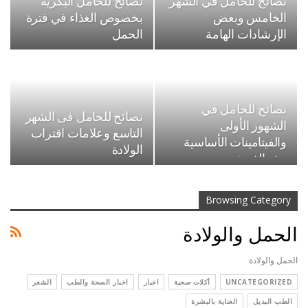
نصائح للحامل في الشهر
نصائح للحامل البكرية
الخامس وبعض
بخصوص الغذاء في فترة
الإرشادات الهامة
الحمل
نصائح للحامل في
نصائح للحامل فى الشهر
الشهور الأولى
التاسع وعلامات اقتراب
والفيتامينات الأساسية
الولادة
هذه الفترة
Browsing Category
الحمل والولادة
الحمل والولادة
UNCATEGORIZED
أكلات صحية
اخبار
اخبار الصحة والطب
الشعر
الطب البديل
العناية بالبشرة