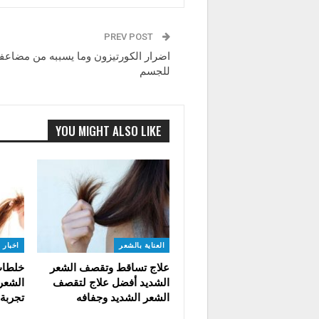
PREV POST
اضرار الكورتيزون وما يسببه من مضاعف
للجسم
YOU MIGHT ALSO LIKE
العناية بالشعر
اخبار 
علاج تساقط وتقصف الشعر
خلطات
الشديد أفضل علاج لتقصف
الشعر
الشعر الشديد وجفافه
تجربة