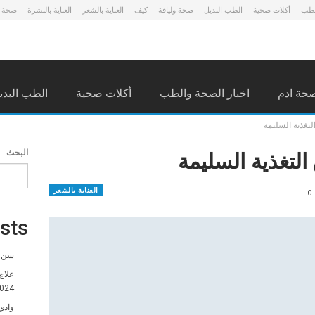
لطب
أكلات صحية
الطب البديل
صحة ولياقة
كيف
العناية بالشعر
العناية بالبشرة
صحة 
حة ادم
اخبار الصحة والطب
أكلات صحية
الطب البدي
غذية السليمة
تغذية السليمة
البحث
العناية بالشعر
0
sts
سن ا
علاج
024
وادي