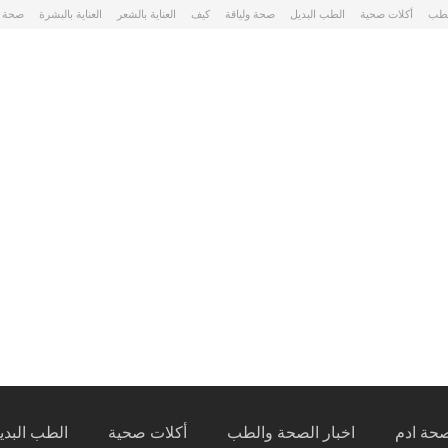
لطب
أكلات صحية
الطب البديل
صحة ولياقة
كيف
العناية بالشعر
العناية بالبشرة
صحة 
حة ادم
اخبار الصحة والطب
أكلات صحية
الطب البدي