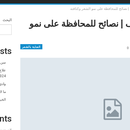
 نصائح للمحافظة على نمو الشعر وكثافته
| نصائح للمحافظة على نمو
البحث
العناية بالشعر
0
sts
سن ا
علاج
024
وادي
ما ل
الخي
nts