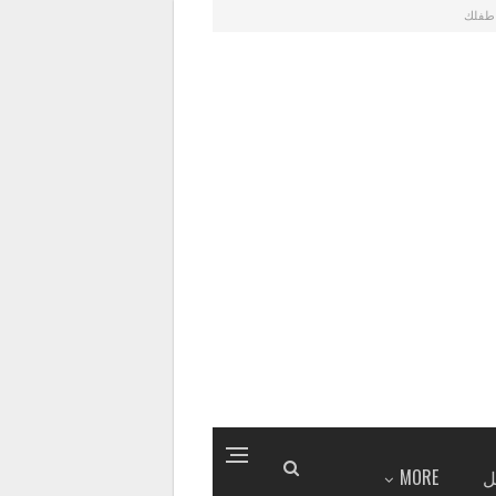
طفلك
ل
MORE