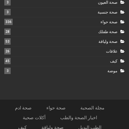
صحة العيون
3
صحة جنسية
3
صحة حواء
336
صحة طفلك
28
صحة ولياقة
53
علاقات
26
كيف
45
موضة
3
مجلة الصحبة
صحة حواء
صحة ادم
اخبار الصحة والطب
أكلات صحية
الطب البديل
صحة ولياقة
كيف