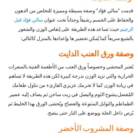
قدمت “سالي فؤاد” وصفة بسيطة ومميزة للتخلص من الدهون
والحفاظ على الجسم رشيقاً وجذاباً تحت عنوان
سالي فؤاد قبل
الرجيم
حيث تساعد هذه الطريقة على إنقاص الوزن والشعور
بالشبع سريعاً كما يُمكن تحضير ها وإعدادها بالمنزل كالتالي:
وصفة
ورق
العنب
الدايت
يُعتبر المحشي وخصوصاً ورق العنب من الأطعمة الغنية بالسعرات
الحرارية والتي تزيد الوزن بدرجة كبيرة لكن هذه الطريقة لا تساهم
في زيادة الوزن كما لا تحرمك عزيزي القارىء من تناول طعامك
المُفضل،يشوح الثوم والبصل في زيت ساخن ثم يضاف إليه عصير
الطماطم والتوابل المتنوعة والعصاج ويُحشى الورق بهذا الخليط ثم
يُرص داخل الحلة ويوضع على النار حتى ينضج.
وصفة المشروب الأخضر