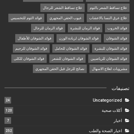
علاج تساقط الشعر بالثوم
علاج تساقط الشعر للرجال
علاج عرق النسا بالاعشاب
عيوب الحقن المجهري
فوائد الثوم للتخسيس
فوائد الخروب
فوائد الرمان للبشرة
فوائد الرمان للرجال
فوائد الشوفان
فوائد الشوفان لزيادة الوزن
فوائد الشوفان للأطفال
فوائد الشوفان للبشرة
فوائد الشوفان للحامل
فوائد الشوفان للرجيم
فوائد الشوفان للرياضيين
فوائد الشوفان للشعر
فوائد الشوفان للكلى
مشروبات لعلاج الاسهال
نصائح للرجل قبل الحقن المجهري
تصنيفات
Uncategorized
24
أكلات صحية
120
اخبار
7
اخبار الصحة والطب
252