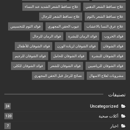
علاج تساقط الشعر الدهني
علاج تساقط الشعر الشديد عند النساء
علاج تساقط الشعر بالثوم
علاج تساقط الشعر للرجال
علاج عرق النسا بالاعشاب
عيوب الحقن المجهري
فوائد الثوم للتخسيس
فوائد الخروب
فوائد الرمان للبشرة
فوائد الرمان للرجال
فوائد الشوفان
فوائد الشوفان لزيادة الوزن
فوائد الشوفان للأطفال
فوائد الشوفان للبشرة
فوائد الشوفان للحامل
فوائد الشوفان للرجيم
فوائد الشوفان للرياضيين
فوائد الشوفان للشعر
فوائد الشوفان للكلى
مشروبات لعلاج الاسهال
نصائح للرجل قبل الحقن المجهري
تصنيفات
Uncategorized
24
أكلات صحية
120
اخبار
7