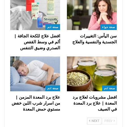
صحة حواء
صحة ادم
سن اليأس: التغييرات
افضل علاج للكحة الجافة |
الجسدية والنفسية والعلاج
ألم في وسط القفص
الصدري وضيق التنفس
صحة ادم
صحة ادم
افضل مشروبات لعلاج برد
علاج برد المعدة المزمن |
المعدة | علاج برد المعدة
من اسرار شرب اللبن خفض
في الصيف
مستوي حمض المعدة
NEXT
PREV