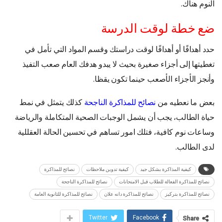
النوم هناك.
ضع خطة لوقت الدرسة
حدد أهدافًا أو أهدافًا لوقت دراستك وقسم المواد التي تأمل في
تغطيتها إلى أجزاء صغيرة بحيث لا يبدو هدفك العام صعب التفيذ
وأنجز الأجزاء الأصعب حينما تكون يقظا.
بعض ما نعطيه من
نصائح للمذاكرة الناجحة
كذلك يتمثل في نمط
حياة الطالب، يجب أن يشمل الوجبات الصحية المتكاملة والرياضة
وساعات نوم كافية، فتلك امور تساهم في تحسين الحالة العقللية
لدى الطالب.
كيفية المذاكرة بشكل جيد
كيفية تدوين ملاحظات
نصائح للمذاكرة
نصائح للمذاكرة الفعالة للطلاب قبل الامتحانات
نصائح للمذاكرة الناجحة
نصائح للمذاكرة بتركيز
نصائح للمذاكرة دانه علان
نصائح للمذاكرة للثانوية العامة
Twitter
Facebook
Share