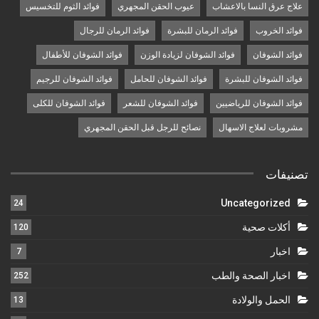
علاج عرق النسا بالاعشاب
عيوب الحقن المجهري
فوائد الثوم للتخسيس
فوائد الخروب
فوائد الرمان للبشرة
فوائد الرمان للرجال
فوائد الشوفان
فوائد الشوفان لزيادة الوزن
فوائد الشوفان للأطفال
فوائد الشوفان للبشرة
فوائد الشوفان للحامل
فوائد الشوفان للرجيم
فوائد الشوفان للرياضيين
فوائد الشوفان للشعر
فوائد الشوفان للكلى
مشروبات لعلاج الاسهال
نصائح للرجل قبل الحقن المجهري
تصنيفات
Uncategorized
24
أكلات صحية
120
اخبار
7
اخبار الصحة والطب
252
الحمل والولادة
13