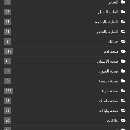
الشعر
3
الطب البديل
96
العناية بالبشرة
41
العناية بالشعر
41
جمالك
8
صحة ادم
318
صحة الأسنان
13
صحة العيون
3
صحة جنسية
3
صحة حواء
336
صحة طفلك
28
صحة ولياقة
53
علاقات
26