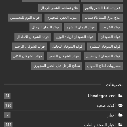
علاج تساقط الشعر بالثوم
علاج تساقط الشعر للرجال
علاج عرق النسا بالاعشاب
عيوب الحقن المجهري
فوائد الثوم للتخسيس
فوائد الخروب
فوائد الرمان للبشرة
فوائد الرمان للرجال
فوائد الشوفان
فوائد الشوفان لزيادة الوزن
فوائد الشوفان للأطفال
فوائد الشوفان للبشرة
فوائد الشوفان للحامل
فوائد الشوفان للرجيم
فوائد الشوفان للرياضيين
فوائد الشوفان للشعر
فوائد الشوفان للكلى
مشروبات لعلاج الاسهال
نصائح للرجل قبل الحقن المجهري
تصنيفات
Uncategorized
24
أكلات صحية
120
اخبار
7
اخبار الصحة والطب
252