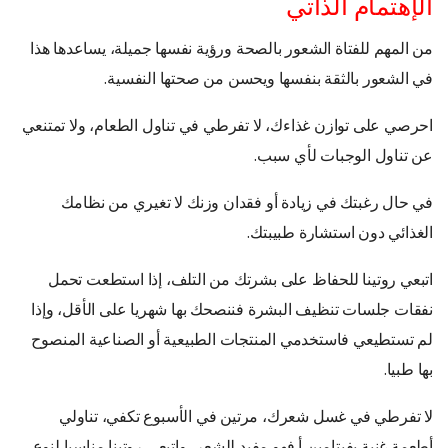
الإهتمام الذاتي
من المهم للفتاة الشعور بالصحة ورؤية نفسها جميلة، يساعدها هذا
في الشعور بالثقة بنفسها ويحسن من صحتها النفسية.
احرصي على توازن غذاءك، لا تفرطي في تناول الطعام، ولا تمتنعي
عن تناول الوجبات لأي سبب.
في حال رغبتك في زيادة أو فقدان وزنك لا تغيري من نظامك
الغذائي دون استشارة طبيبتك.
اتبعي روتينا للحفاظ على بشرتك من التلف، إذا استطعت تحمل
نفقات جلسات تنظيف البشرة فننصحك بها شهريا على الأقل، وإذا
لم تستطيعي فاستخدمي المنتجات الطبيعية أو الصناعية المنصوح
بها طبيا.
لا تفرطي في غسل شعرك، مرتين في الأسبوع تكفي، تناولي
أطعمة غنية بفيتامين أ فهو مفيد للشعر، واتبعي روتينا مناسبا لنوع