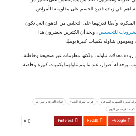
 تساهم في زيادة قدرة الجسم على مقاومته للأمراض.
بكرة، وأيضًا قدرتهما على التخلص من الدهون التي تكون
شروبات للتخسيس
، ونجد أن الكثيرين يحضرون هذا
قومون بتناوله بكميات كبيرة يوميًا.
من زيادة معدلات تناوله، ولكنها معلومات غير صحيحة وخاطئة،
ب، يوجد له أضرار، عند ما يتم تناولهما بكميات كبيرة وخاصة
رفة للدورة الشهرية المتاخرة
فوائد القرفة للنساء
فوائد القرفة واضرارها
كمية القرفة في اليوم
Pinterest
ReddIt
Google+
0