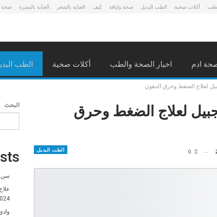
لطب
أكلات صحية
الطب البديل
صحة ولياقة
كيف
العناية بالشعر
العناية بالبشرة
صحة 
حة ادم
اخبار الصحة والطب
أكلات صحية
الطب البدي
ة بالبشرة
صحة طفلك
يل لعلاج الضغط وحرق الدهون
بيل لعلاج الضغط وحرق
البحث
الطب البديل
0
sts
سن ا
علاج
024
وادي