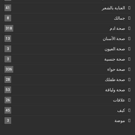
العناية بالشعر
41
جمالك
8
صحة ادم
318
صحة الأسنان
13
صحة العيون
3
صحة جنسية
3
صحة حواء
336
صحة طفلك
28
صحة ولياقة
53
علاقات
26
كيف
45
موضة
3