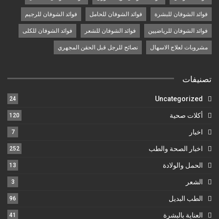
فوائد الشوفان للبشرة
فوائد الشوفان للحامل
فوائد الشوفان للرجيم
فوائد الشوفان للرياضيين
فوائد الشوفان للشعر
فوائد الشوفان للكلى
مشروبات لعلاج الاسهال
نصائح للرجل قبل الحقن المجهري
تصنيفات
Uncategorized
24
أكلات صحية
120
اخبار
7
اخبار الصحة والطب
252
الحمل والولادة
13
الشعر
3
الطب البديل
96
العناية بالبشرة
41