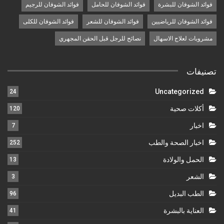
فوائد الشوفان للبشرة
فوائد الشوفان للحامل
فوائد الشوفان للرجيم
فوائد الشوفان للرياضيين
فوائد الشوفان للشعر
فوائد الشوفان للكلى
مشروبات لعلاج الاسهال
نصائح للرجل قبل الحقن المجهري
تصنيفات
Uncategorized
24
أكلات صحية
120
اخبار
7
اخبار الصحة والطب
252
الحمل والولادة
13
الشعر
3
الطب البديل
96
العناية بالبشرة
41