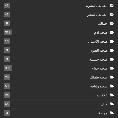
العناية بالبشرة
41
العناية بالشعر
41
جمالك
8
صحة ادم
318
صحة الأسنان
13
صحة العيون
3
صحة جنسية
3
صحة حواء
336
صحة طفلك
28
صحة ولياقة
53
علاقات
26
كيف
45
موضة
3