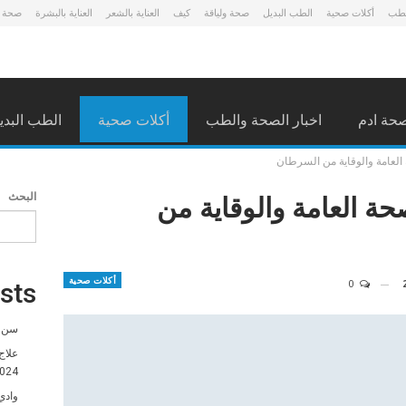
لطب
أكلات صحية
الطب البديل
صحة ولياقة
كيف
العناية بالشعر
العناية بالبشرة
صحة 
حة ادم
اخبار الصحة والطب
أكلات صحية
الطب البدي
العامة والوقاية من السرطان
حة العامة والوقاية من
البحث
أكلات صحية
0
sts
سن ا
علاج
024
وادي