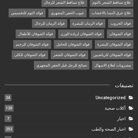
علاج تساقط الشعر بالثوم
علاج تساقط الشعر للرجال
علاج عرق النسا بالاعشاب
عيوب الحقن المجهري
فوائد الثوم للتخسيس
فوائد الخروب
فوائد الرمان للبشرة
فوائد الرمان للرجال
فوائد الشوفان
فوائد الشوفان لزيادة الوزن
فوائد الشوفان للأطفال
فوائد الشوفان للبشرة
فوائد الشوفان للحامل
فوائد الشوفان للرجيم
فوائد الشوفان للرياضيين
فوائد الشوفان للشعر
فوائد الشوفان للكلى
مشروبات لعلاج الاسهال
نصائح للرجل قبل الحقن المجهري
تصنيفات
Uncategorized
24
أكلات صحية
120
اخبار
7
اخبار الصحة والطب
252