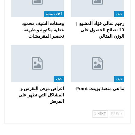
كيف
أكلات صحية
رجيم سالي فؤاد المشبع |
وصفات الشيف محمود
10 نصائح للحصول على
عطية مكتوبة و طريقة
الوزن المثالي
تحضير المقرمشات
كيف
كيف
ما هي منصة بوينت Point
اعراض مرض النقرس و
المشاكل التي تظهر على
المريض
NEXT
PREV