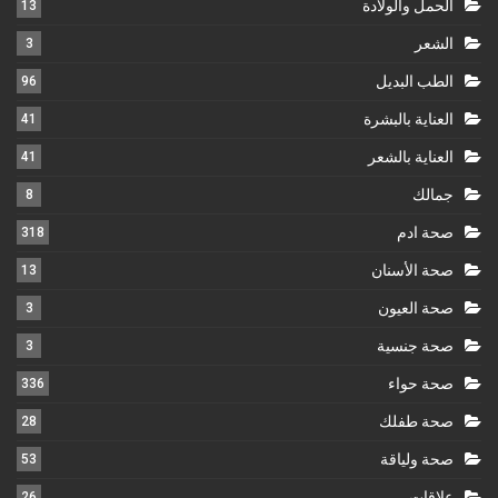
الحمل والولادة
13
الشعر
3
الطب البديل
96
العناية بالبشرة
41
العناية بالشعر
41
جمالك
8
صحة ادم
318
صحة الأسنان
13
صحة العيون
3
صحة جنسية
3
صحة حواء
336
صحة طفلك
28
صحة ولياقة
53
علاقات
26