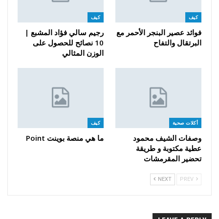
كيف
كيف
فوائد عصير البنجر الأحمر مع
رجيم سالي فؤاد المشبع |
البرتقال والتفاح
10 نصائح للحصول على
الوزن المثالي
أكلات صحية
كيف
وصفات الشيف محمود
ما هي منصة بوينت Point
عطية مكتوبة و طريقة
تحضير المقرمشات
NEXT
PREV