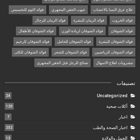
علاج عرق النسا بالاعشاب
عيوب الحقن المجهري
فوائد الثوم للتخسيس
فوائد الخروب
فوائد الرمان للبشرة
فوائد الرمان للرجال
فوائد الشوفان
فوائد الشوفان لزيادة الوزن
فوائد الشوفان للأطفال
فوائد الشوفان للبشرة
فوائد الشوفان للحامل
فوائد الشوفان للرجيم
فوائد الشوفان للرياضيين
فوائد الشوفان للشعر
فوائد الشوفان للكلى
مشروبات لعلاج الاسهال
نصائح للرجل قبل الحقن المجهري
تصنيفات
Uncategorized
24
أكلات صحية
120
اخبار
7
اخبار الصحة والطب
252
الحمل والولادة
13