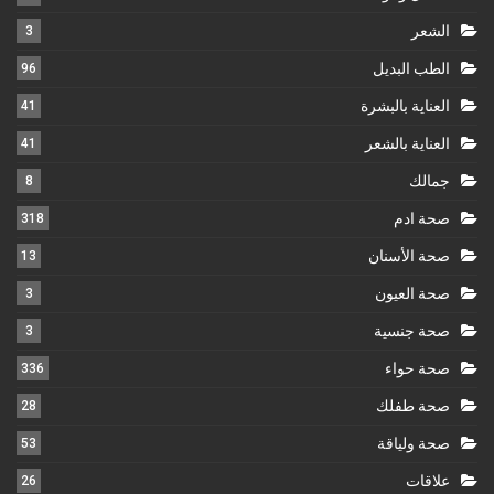
الشعر
3
الطب البديل
96
العناية بالبشرة
41
العناية بالشعر
41
جمالك
8
صحة ادم
318
صحة الأسنان
13
صحة العيون
3
صحة جنسية
3
صحة حواء
336
صحة طفلك
28
صحة ولياقة
53
علاقات
26