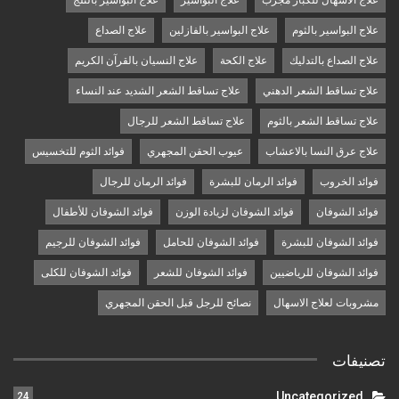
علاج البواسير بالثوم
علاج البواسير بالفازلين
علاج الصداع
علاج الصداع بالتدليك
علاج الكحة
علاج النسيان بالقرآن الكريم
علاج تساقط الشعر الدهني
علاج تساقط الشعر الشديد عند النساء
علاج تساقط الشعر بالثوم
علاج تساقط الشعر للرجال
علاج عرق النسا بالاعشاب
عيوب الحقن المجهري
فوائد الثوم للتخسيس
فوائد الخروب
فوائد الرمان للبشرة
فوائد الرمان للرجال
فوائد الشوفان
فوائد الشوفان لزيادة الوزن
فوائد الشوفان للأطفال
فوائد الشوفان للبشرة
فوائد الشوفان للحامل
فوائد الشوفان للرجيم
فوائد الشوفان للرياضيين
فوائد الشوفان للشعر
فوائد الشوفان للكلى
مشروبات لعلاج الاسهال
نصائح للرجل قبل الحقن المجهري
تصنيفات
Uncategorized
24