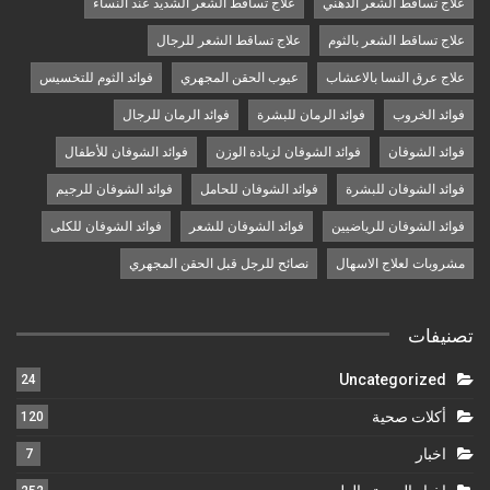
علاج تساقط الشعر الدهني
علاج تساقط الشعر الشديد عند النساء
علاج تساقط الشعر بالثوم
علاج تساقط الشعر للرجال
علاج عرق النسا بالاعشاب
عيوب الحقن المجهري
فوائد الثوم للتخسيس
فوائد الخروب
فوائد الرمان للبشرة
فوائد الرمان للرجال
فوائد الشوفان
فوائد الشوفان لزيادة الوزن
فوائد الشوفان للأطفال
فوائد الشوفان للبشرة
فوائد الشوفان للحامل
فوائد الشوفان للرجيم
فوائد الشوفان للرياضيين
فوائد الشوفان للشعر
فوائد الشوفان للكلى
مشروبات لعلاج الاسهال
نصائح للرجل قبل الحقن المجهري
تصنيفات
Uncategorized
24
أكلات صحية
120
اخبار
7