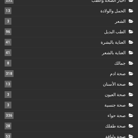
اخبار الصحة والطب
252
الحمل والولادة
13
الشعر
3
الطب البديل
96
العناية بالبشرة
41
العناية بالشعر
41
جمالك
8
صحة ادم
318
صحة الأسنان
13
صحة العيون
3
صحة جنسية
3
صحة حواء
336
صحة طفلك
28
صحة ولياقة
53