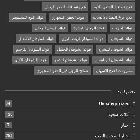
علاج تساقط الشعر بالثوم
علاج تساقط الشعر للرجال
علاج عرق النسا بالاعشاب
عيوب الحقن المجهري
فوائد الثوم للتخسيس
فوائد الخروب
فوائد الرمان للبشرة
فوائد الرمان للرجال
فوائد الشوفان
فوائد الشوفان لزيادة الوزن
فوائد الشوفان للأطفال
فوائد الشوفان للبشرة
فوائد الشوفان للحامل
فوائد الشوفان للرجيم
فوائد الشوفان للرياضيين
فوائد الشوفان للشعر
فوائد الشوفان للكلى
مشروبات لعلاج الاسهال
نصائح للرجل قبل الحقن المجهري
تصنيفات
Uncategorized
24
أكلات صحية
120
اخبار
7
اخبار الصحة والطب
252