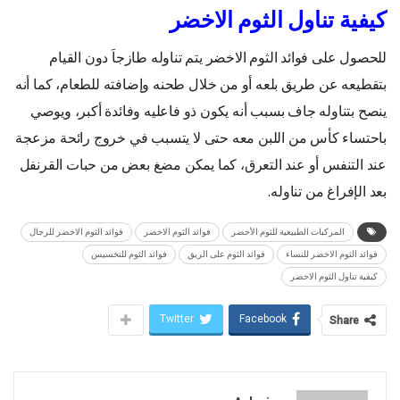
كيفية تناول الثوم الاخضر
للحصول على فوائد الثوم الاخضر يتم تناوله طازجاَ دون القيام
بتقطيعه عن طريق بلعه أو من خلال طحنه وإضافته للطعام، كما أنه
ينصح بتناوله جاف بسبب أنه يكون ذو فاعليه وفائدة أكبر، ويوصي
باحتساء كأس من اللبن معه حتى لا يتسبب في خروج رائحة مزعجة
عند التنفس أو عند التعرق، كما يمكن مضغ بعض من حبات القرنفل
بعد الإفراغ من تناوله.
المركبات الطبيعية للثوم الأخضر
فوائد الثوم الاخضر
فوائد الثوم الاخضر للرجال
فوائد الثوم الاخضر للنساء
فوائد الثوم على الريق
فوائد الثوم للتخسيس
كيفية تناول الثوم الاخضر
Twitter
Facebook
Share