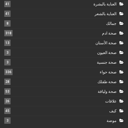
العناية بالبشرة
41
العناية بالشعر
41
جمالك
8
صحة ادم
318
صحة الأسنان
13
صحة العيون
3
صحة جنسية
3
صحة حواء
336
صحة طفلك
28
صحة ولياقة
53
علاقات
26
كيف
45
موضة
3