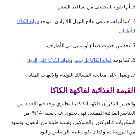
3ـ أنها تقوم بالتخفيف من تساقط الشعر.
4ـ كما أنها ساهم في علاج التبول اللاإرادي، فيوجد
فوائد الكاكا
للأطفال
.
5ـ تحد من حدوث صداع أو تنميل في الأطراف.
6ـ كما يوجد
فوائد الكاكا للرجيم
، و
فوائد الكاكا على الريق
.
7ـ وتعمل على معالجة المسالك البولية، والالتهاب المثانة.
القيمة الغذائية لفاكهة الكاكا
والجدير بالذكر أن
فاكهة الكاكا بالإنجليزي
يوجد فيها العديد من
العناصر الغذائية المفيدة، فهي تحتوى على نسبة 14% من
السكريات كالفركتوز والجلوكوز، ونسبة قليلة من الدهون، ونسبة
من البروتينات، وكذلك تكون غنية بالرصاص واليود.