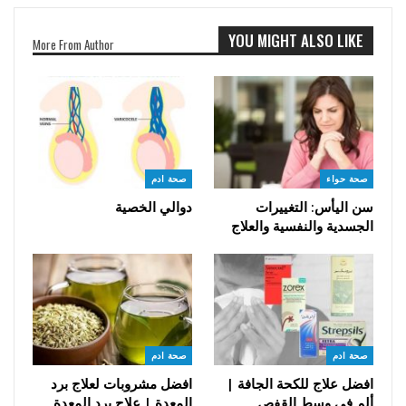
YOU MIGHT ALSO LIKE
More From Author
صحة حواء
صحة ادم
سن اليأس: التغييرات
دوالي الخصية
الجسدية والنفسية والعلاج
صحة ادم
صحة ادم
افضل علاج للكحة الجافة |
افضل مشروبات لعلاج برد
ألم في وسط القفص
المعدة | علاج برد المعدة