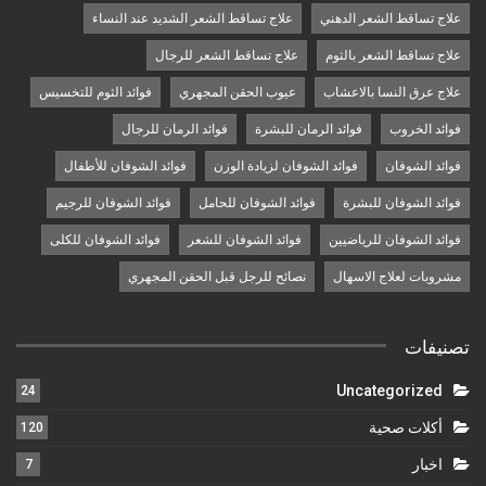
علاج تساقط الشعر الدهني
علاج تساقط الشعر الشديد عند النساء
علاج تساقط الشعر بالثوم
علاج تساقط الشعر للرجال
علاج عرق النسا بالاعشاب
عيوب الحقن المجهري
فوائد الثوم للتخسيس
فوائد الخروب
فوائد الرمان للبشرة
فوائد الرمان للرجال
فوائد الشوفان
فوائد الشوفان لزيادة الوزن
فوائد الشوفان للأطفال
فوائد الشوفان للبشرة
فوائد الشوفان للحامل
فوائد الشوفان للرجيم
فوائد الشوفان للرياضيين
فوائد الشوفان للشعر
فوائد الشوفان للكلى
مشروبات لعلاج الاسهال
نصائح للرجل قبل الحقن المجهري
تصنيفات
Uncategorized
24
أكلات صحية
120
اخبار
7