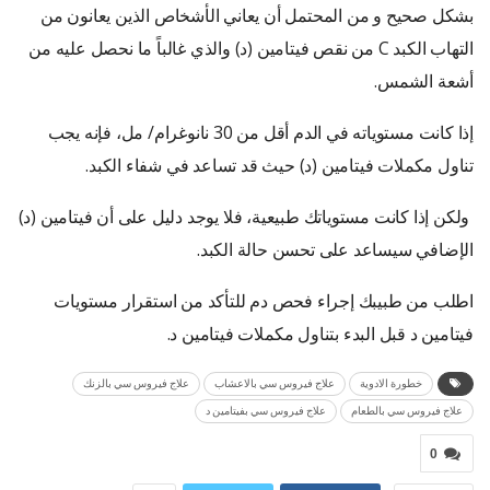
بشكل صحيح و من المحتمل أن يعاني الأشخاص الذين يعانون من
التهاب الكبد C من نقص فيتامين (د) والذي غالباً ما نحصل عليه من
أشعة الشمس.
إذا كانت مستوياته في الدم أقل من 30 نانوغرام/ مل، فإنه يجب
تناول مكملات فيتامين (د) حيث قد تساعد في شفاء الكبد.
ولكن إذا كانت مستوياتك طبيعية، فلا يوجد دليل على أن فيتامين (د)
الإضافي سيساعد على تحسن حالة الكبد.
اطلب من طبيبك إجراء فحص دم للتأكد من استقرار مستويات
فيتامين د قبل البدء بتناول مكملات فيتامين د.
خطورة الادوية
علاج فيروس سي بالاعشاب
علاج فيروس سي بالزنك
علاج فيروس سي بالطعام
علاج فيروس سي بفيتامين د
0